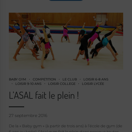
BABY GYM
COMPETITION
LE CLUB
LOISIR 6-8 ANS
LOISIR 9-10 ANS
LOISIR COLLEGE
LOISIR LYCÉE
L’ASAL fait le plein !
27 septembre 2016
D
e la « Baby gym » (à partir de trois ans) à l’école de gym (de
6 ans au lycée), l’Asal gym fait le plein dans presque toutes