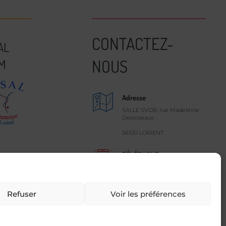
CONTACTEZ-
AL
NOUS
M
Adresse
SALLE SVOB. rue Madeleine
Desroseaux.
56100 LORIENT
TÉLÉPHONE
02 97 64 73 26
Refuser
Voir les préférences
internet sur VANNES – LORIENT – QUIMPER