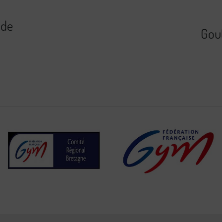
 de
Gout
Comité de
Fédération
Bretagne de
Française de
Gymnastique
Gymnastique