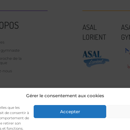
ROPOS
ASAL
AS
LORIENT
GY
res
u gymnaste
roche de la
ique
z-nous
Gérer le consentement aux cookies
elles que les
Accepter
ait de consentir à
n sportive de
l’ASAL LORIENT
– S.LEPROVOST
Création de site 
e comportement de
e retirer son
 et fonctions.