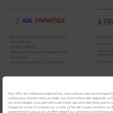
A P
Les horai
Section de gymnastique artistique
feminine de
Le sac d
L’ASAL LORIENT.
Notre app
Découverte de gymnastique par la
gymnast
baby Gym,
Contacte
la Gym de loisirs et la compétition
Pour offrir les meilleures expériences, nous utilisons des technologies t
cookies pour stocker et/ou accéder aux informations des appareils. Le f
@copyright 2024-25 – ASAL Gym – Sectio
ces technologies nous permettra de traiter des données telles que l
navigation ou les ID uniques sur ce site. Le fait de ne pas consentir ou d
consentement peut avoir un effet négatif sur certaines caractéristiques